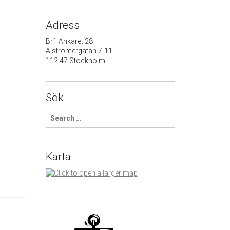
Adress
Brf. Ankaret 28
Alströmergatan 7-11
112 47 Stockholm
Sök
S
e
a
r
c
Karta
h
f
o
r
: