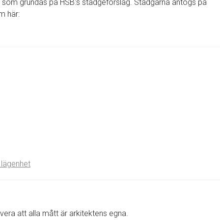
r som grundas på HSB:s stadgeförslag. Stadgarna antogs på
m här:
 lägenhet
rvera att alla mått är arkitektens egna.