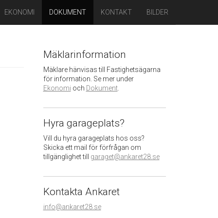
EKONOMI
DOKUMENT
KONTAKT
BILDER
Mäklarinformation
Mäklare hänvisas till Fastighetsägarna
för information. Se mer under
Ekonomi
och
Dokument
.
Hyra garageplats?
Vill du hyra garageplats hos oss?
Skicka ett mail för förfrågan om
tillgänglighet till
garaget@ankaret28.se
Kontakta Ankaret
info@ankaret28.se