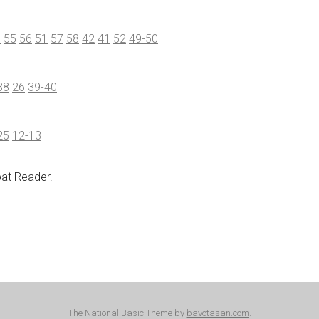
8
55
56
51
57
58
42
41
52
49-50
38
26
39-40
25
12-13
_
at Reader.
The National Basic Theme by
bavotasan.com
.